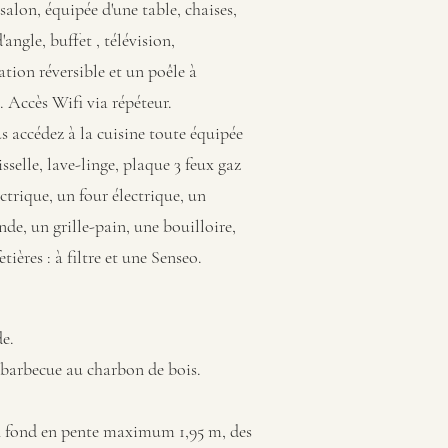
alon, équipée d'une table, chaises,
'angle, buffet , télévision,
ation réversible et un poêle à
. Accès Wifi via répéteur.
s accédez à la cuisine toute équipée
isselle, lave-linge, plaque 3 feux gaz
ectrique, un four électrique, un
de, un grille-pain, une bouilloire,
tières : à filtre et une Senseo.
de.
n barbecue au charbon de bois.
 un fond en pente maximum 1,95 m, des