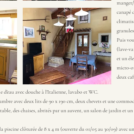
manger/s
canapé d
climatis
granules
Puis vou
(lave-va
et un él
micro-on
deux cafe
lle d'eau avec douche à l'Italienne, lavabo et WC.
 chambre avec deux lits de 90 x 190 cm, deux chevets et une commo
 table, des chaises, abrités par un auvent, un salon de jardin et u
 la piscine clôturée de 8 x 4 m (ouverte du 01/05 au 30/09) avec