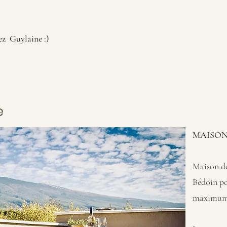
ez Guylaine :)
e
MAISON
Maison de 
Bédoin po
maximum