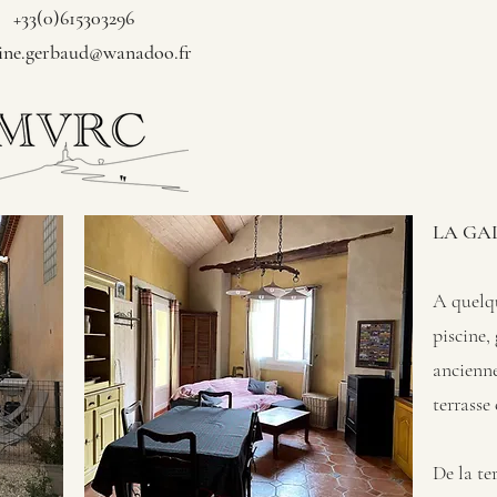
+33(0)615303296
ine.gerbaud@wanadoo.fr
LA GA
A quelq
piscine,
ancienne
terrasse 
De la te