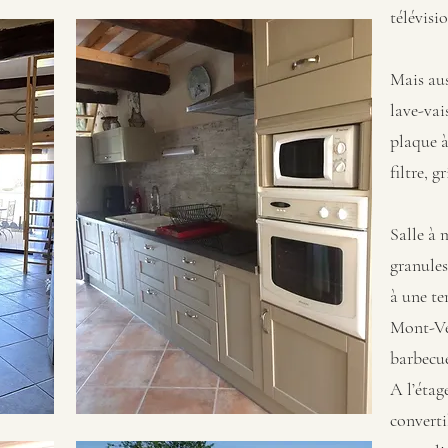
télévisi
Mais aus
lave-vai
plaque à
filtre, g
Salle à 
granules
à une te
Mont-Ve
barbecu
A l’étag
converti