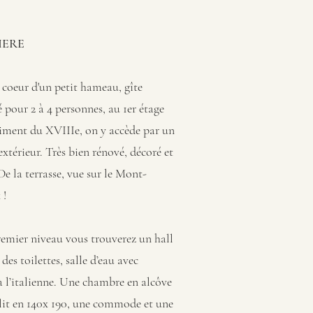
IERE
 coeur d'un petit hameau, gîte
pour 2 à 4 personnes, au 1er étage
iment du XVIIIe, on y accède par un
 extérieur. Très bien rénové, décoré et
De la terrasse, vue sur le Mont-
 !
remier niveau vous trouverez un hall
 des toilettes, salle d’eau avec
 l’italienne. Une chambre en alcôve
lit en 140x 190, une commode et une