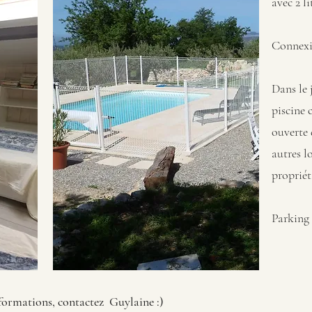
avec 2 li
Connexio
Dans le 
piscine 
ouverte
autres l
propriét
Parking 
formations, contactez Guylaine :)