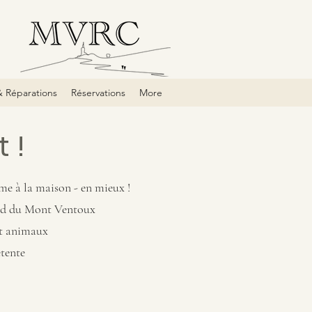
& Réparations
Réservations
More
 !
me à la maison - en mieux !
 pied du Mont Ventoux
et animaux
étente