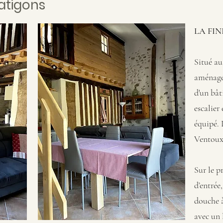
atigons
LA FIN
Situé au
aménagé 
d'un bât
escalier
équipé. 
Ventoux
Sur le p
d’entrée,
douche à
avec un 