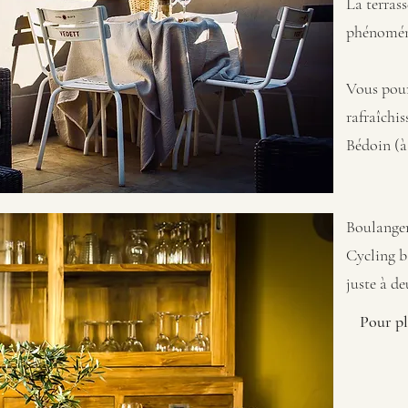
La terrass
phénoména
Vous pour
rafraîchis
Bédoin (à
Boulanger
Cycling b
juste à de
Pour pl